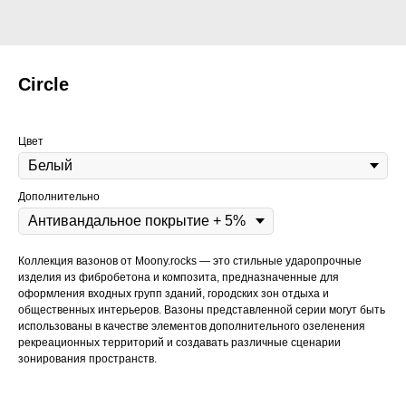
Circle
SKU:
B
Цвет
Дополнительно
Каталог
Проекты
О компании
Коллекция вазонов от Moony.rocks — это стильные ударопрочные
изделия из фибробетона и композита, предназначенные для
Новости
FAQ
Контакты
оформления входных групп зданий, городских зон отдыха и
общественных интерьеров. Вазоны представленной серии могут быть
использованы в качестве элементов дополнительного озеленения
moony_rocks@mail.ru
+7 (343) 382-20-05
рекреационных территорий и создавать различные сценарии
​​​​​​mail@moony.rocks
зонирования пространств.
Консультация